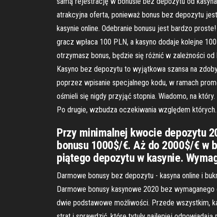
samą rejestrację w bonusie bez depozytu od kasyna
atrakcyjna oferta, ponieważ bonus bez depozytu je
kasynie online. Odebranie bonusu jest bardzo prost
gracz wpłaca 100 PLN, a kasyno dodaje kolejne 100
otrzymasz bonus, będzie się różnić w zależności od 
Kasyno bez depozytu to wyjątkowa szansa na zdobyc
poprzez wpisanie specjalnego kodu, w ramach promocj
ośmieli się nigdy przyjąć stopnia. Wiadomo, na któ
Po drugie, wzbudza oczekiwania względem których. 
Przy minimalnej kwocie depozytu 20
bonusu 1000$/€. Aż do 2000$/€ w b
piątego depozytu w kasynie. Wymag
Darmowe bonusy bez depozytu - kasyna online i bu
Darmowe bonusy kasynowe 2020 bez wymaganego depo
dwie podstawowe możliwości. Przede wszystkim, kas
strat i sprawdzić, które tytuły najlepiej odpowia