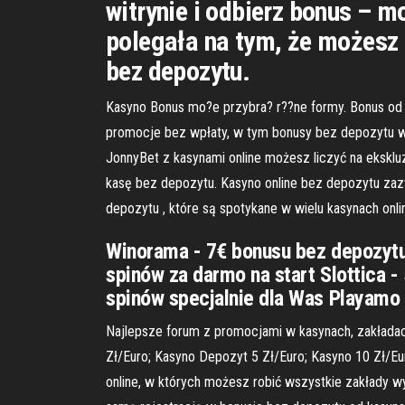
witrynie i odbierz bonus – 
polegała na tym, że możesz 
bez depozytu.
Kasyno Bonus mo?e przybra? r??ne formy. Bonus od d
promocje bez wpłaty, w tym bonusy bez depozytu w 
JonnyBet z kasynami online możesz liczyć na eksklu
kasę bez depozytu. Kasyno online bez depozytu za
depozytu , które są spotykane w wielu kasynach on
Winorama - 7€ bonusu bez depozytu 
spinów za darmo na start Slottica -
spinów specjalnie dla Was Playamo 
Najlepsze forum z promocjami w kasynach, zakładac
Zł/Euro; Kasyno Depozyt 5 Zł/Euro; Kasyno 10 Zł/Eur
online, w których możesz robić wszystkie zakłady 