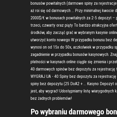
bonusów powitalnych (darmowe spiny za rejestracje
aż roi się od darmowych … Przy minimalnej kwocie 
2000$/€ w bonusach powitalnych za 2-5 depozyt – p
trzeci, czwarty oraz piąty To bardzo atrakcyjna ofe
środków, aby zacząć grać w wybranym kasynie online
utworzyć konto nowego W przypadku bonusu bez depoz
wynosi on od 15x do 50x, aczkolwiek w przypadku s
zagadnienie w przypadku bonusów kasynowych. Znają
płatności w kasynach online ciągle się zmienia i prze
40 darmowych spinów bez depozytu za rejestrację t
WYGRAJ UA - 40 Spiny bez depozytu za rejestrację
spiny bez depozytu (25 DoA2 + … Kasyno Depozyt od 
jest, aby wygrać! Udostępniamy listę wiarygodnych
bez żadnych problemów!
Po wybraniu darmowego bonus