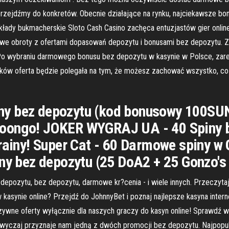
przejdźmy do konkretów. Obecnie działające na rynku, najciekawsze bo
kłady bukmacherskie Sloto Cash Casino zachęca entuzjastów gier onlin
owe obroty z ofertami dopasowań depozytu i bonusami bez depozytu.
o wybraniu darmowego bonusu bez depozytu w kasynie w Polsce, zarejes
ów oferta będzie polegała na tym, że możesz zachować wszystko, co 
y bez depozytu (kod bonusowy 100SUN
oongo! JOKER WYGRAJ UA - 40 Spiny be
rainy! Super Cat - 60 Darmowe spiny w
bez depozytu (25 DoA2 + 25 Gonzo's 
epozytu, bez depozytu, darmowe kr?cenia - i wiele innych. Przeczytaj 
kasynie online? Przejdź do JohnnyBet i poznaj najlepsze kasyna inte
zywne oferty wyłącznie dla naszych graczy do kasyn online! Sprawdź w
zwyczaj przyznaje nam jedną z dwóch promocji bez depozytu. Najpopu