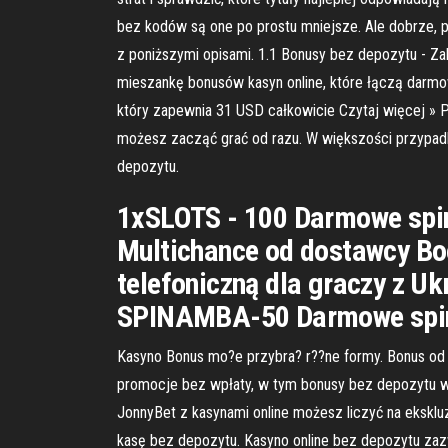
bez kodów są one po prostu mniejsze. Ale dobrze, 
z poniższymi opisami. 1.1 Bonusy bez depozytu - Za
mieszankę bonusów kasyn online, które łączą darm
który zapewnia 31 USD całkowicie Czytaj więcej » P
możesz zacząć grać od razu. W większości przypadk
depozytu.
1xSLOTS - 100 Darmowe spin
Multichance od dostawcy Bo
telefoniczną dla graczy z Uk
SPINAMBA-50 Darmowe spiny 
Kasyno Bonus mo?e przybra? r??ne formy. Bonus od d
promocje bez wpłaty, w tym bonusy bez depozytu w 
JonnyBet z kasynami online możesz liczyć na eksklu
kasę bez depozytu. Kasyno online bez depozytu za