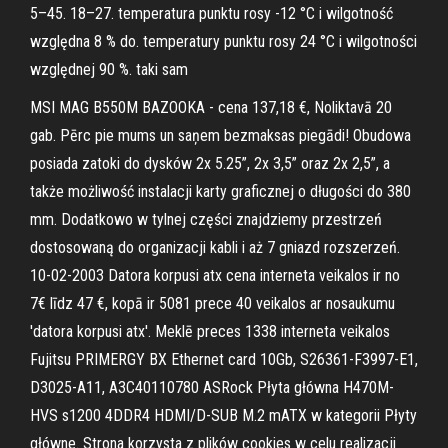
5–45. 18–27. temperatura punktu rosy -12 °C i wilgotność
względna 8 % do. temperatury punktu rosy 24 °C i wilgotności
względnej 90 %. taki sam
MSI MAG B550M BAZOOKA - cena 137,18 €, Noliktavā 20
gab. Pērc pie mums un saņem bezmaksas piegādi! Obudowa
posiada zatoki do dysków 2x 5.25”, 2x 3,5” oraz 2x 2,5”, a
także możliwość instalacji karty graficznej o długości do 380
mm. Dodatkowo w tylnej części znajdziemy przestrzeń
dostosowaną do organizacji kabli i aż 7 gniazd rozszerzeń.
10-02-2003 Datora korpusi atx cena interneta veikalos ir no
7€ līdz 47 €, kopā ir 5081 prece 40 veikalos ar nosaukumu
'datora korpusi atx'. Meklē preces 1338 interneta veikalos
Fujitsu PRIMERGY BX Ethernet card 10Gb, S26361-F3997-E1,
D3025-A11, A3C40110780 ASRock Płyta główna H470M-
HVS s1200 4DDR4 HDMI/D-SUB M.2 mATX w kategorii Płyty
główne. Strona korzysta z plików cookies w celu realizacji