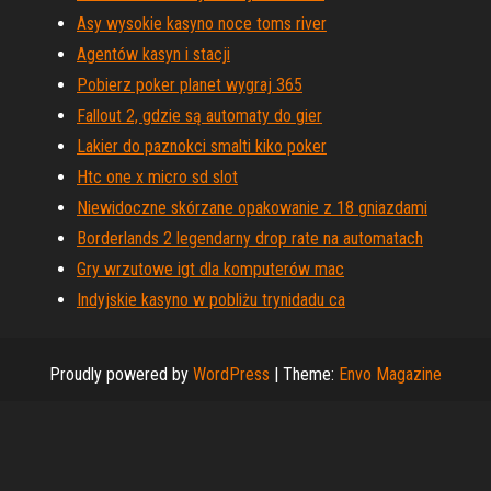
Asy wysokie kasyno noce toms river
Agentów kasyn i stacji
Pobierz poker planet wygraj 365
Fallout 2, gdzie są automaty do gier
Lakier do paznokci smalti kiko poker
Htc one x micro sd slot
Niewidoczne skórzane opakowanie z 18 gniazdami
Borderlands 2 legendarny drop rate na automatach
Gry wrzutowe igt dla komputerów mac
Indyjskie kasyno w pobliżu trynidadu ca
Proudly powered by
WordPress
|
Theme:
Envo Magazine