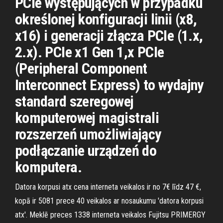
PCIe występujących w przypadku
określonej konfiguracji linii (x8,
x16) i generacji złącza PCIe (1.x,
2.x). PCIe x1 Gen 1,x PCIe
(Peripheral Component
Interconnect Express) to wydajny
standard szeregowej
komputerowej magistrali
rozszerzeń umożliwiający
podłączanie urządzeń do
komputera.
Datora korpusi atx cena interneta veikalos ir no 7€ līdz 47 €,
kopā ir 5081 prece 40 veikalos ar nosaukumu 'datora korpusi
atx'. Meklē preces 1338 interneta veikalos Fujitsu PRIMERGY