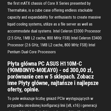
the first mATX chassis of Core X Series presented by
Thermaltake, is a cube case offering endless stackable
capacity and expandability for enthusiasts to create massive
liquid cooling systems, utilize as a file server as well as
accommodate dual systems. Intel Celeron E3300 Processor
(2.5 GHz, 1MB L2 cache, 800 MHz FSB) Intel Celeron E3400
Processor (2.6 GHz, 1MB L2 cache, 800 MHz FSB) Intel
Pentium Dual-Core Processors
Płyta główna PC ASUS H110M-C
(90MB0NY0-M0EAY0) - od 300,00 zł,
porównanie cen w 5 sklepach. Zobacz
inne Płyty główne, najtańsze i najlepsze
oferty, opinie.
To pole wskazuje liczbę gniazd PCIe występujących w
przypadku określonej konfiguracji linii (x8, x16) i generacji