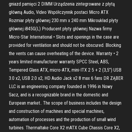
gniazd pamięci 2 DIMM Urządzenia zintegrowane z płytą
główną Audio, Video Współczynnik postaci Micro ATX
Rozmiar płyty głównej 230 mm x 240 mm Mikroukład płyty
głównej i845G(L) Producent płyty głównej Nazwa firmy
Micro-Star International • Slots and openings in the case are
provided for ventilation and should not be obscured. Blocking
the vents can cause overheating of the device. Warranty • 2
years limited manufacturer warranty SPCC Steel, ABS,
Tempered Glass ATX, micro-ATX, mini-ITX 2 5 + 2 (3,5") USB
3.0 x2, USB 2.0 x2, HD Audio Jack x2 8 max 6 fans DR ZĄBER
LLC is an engineering company founded in 1996 in Nowy
Sacz, and is a recognizable brand in the domestic and
European market.. The scope of business includes the design
and construction of machines and special machines,
automation of processes and the production of small wind
turbines. Thermaltake Core X2 mATX Cube Chassis Core X2,