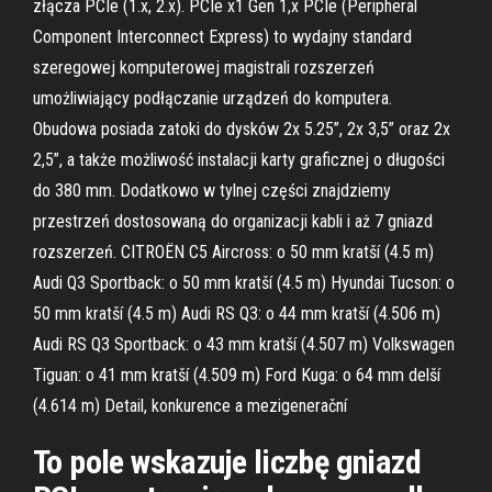
złącza PCIe (1.x, 2.x). PCIe x1 Gen 1,x PCIe (Peripheral
Component Interconnect Express) to wydajny standard
szeregowej komputerowej magistrali rozszerzeń
umożliwiający podłączanie urządzeń do komputera.
Obudowa posiada zatoki do dysków 2x 5.25”, 2x 3,5” oraz 2x
2,5”, a także możliwość instalacji karty graficznej o długości
do 380 mm. Dodatkowo w tylnej części znajdziemy
przestrzeń dostosowaną do organizacji kabli i aż 7 gniazd
rozszerzeń. CITROËN C5 Aircross: o 50 mm kratší (4.5 m)
Audi Q3 Sportback: o 50 mm kratší (4.5 m) Hyundai Tucson: o
50 mm kratší (4.5 m) Audi RS Q3: o 44 mm kratší (4.506 m)
Audi RS Q3 Sportback: o 43 mm kratší (4.507 m) Volkswagen
Tiguan: o 41 mm kratší (4.509 m) Ford Kuga: o 64 mm delší
(4.614 m) Detail, konkurence a mezigenerační
To pole wskazuje liczbę gniazd