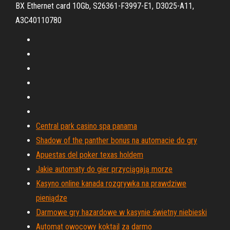
BX Ethernet card 10Gb, S26361-F3997-E1, D3025-A11,
A3C40110780
Central park casino spa panama
Shadow of the panther bonus na automacie do gry
Apuestas del poker texas holdem
Jakie automaty do gier przyciągają morze
Kasyno online kanada rozgrywka na prawdziwe
pieniądze
Darmowe gry hazardowe w kasynie świetny niebieski
Automat owocowy koktajl za darmo