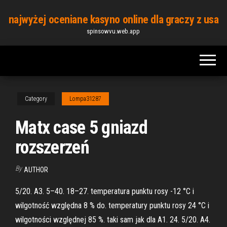
Skip
najwyżej oceniane kasyno online dla graczy z usa
to
spinsowvu.web.app
the
content
Category
Lompa31287
Matx case 5 gniazd
rozszerzeń
By
AUTHOR
5/20. A3. 5–40. 18–27. temperatura punktu rosy -12 °C i
wilgotność względna 8 % do. temperatury punktu rosy 24 °C i
wilgotności względnej 85 %. taki sam jak dla A1. 24. 5/20. A4.