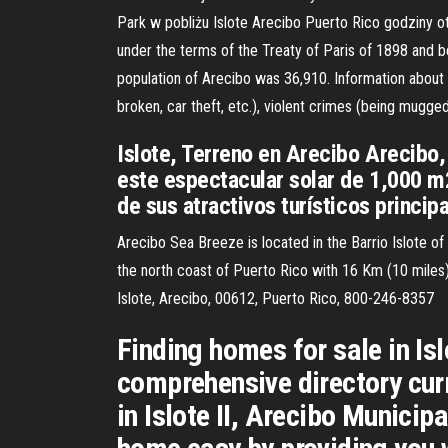
Park w pobliżu Islote Arecibo Puerto Rico godziny o
under the terms of the Treaty of Paris of 1898 and be
population of Arecibo was 36,910. Information abou
broken, car theft, etc.), violent crimes (being mugge
Islote, Terreno en Arecibo Arecibo,
este espectacular solar de 1,000 m
de sus atractivos turísticos princi
Arecibo Sea Breeze is located in the Barrio Islote of 
the north coast of Puerto Rico with 16 Km (10 miles)
Islote, Arecibo, 00612, Puerto Rico, 800-246-8357
Finding homes for sale in Isl
comprehensive directory curr
in Islote II, Arecibo Municip