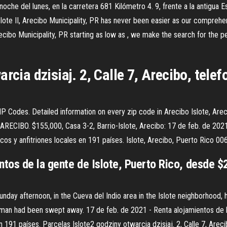
oche del lunes, en la carretera 681 Kilómetro 4. 9, frente a la antigua Es
 Islote II, Arecibo Municipality, PR has never been easier as our compreh
, Arecibo Municipality, PR starting as low as , we make the search for the
rcia dzisiaj. 2, Calle 7, Arecibo, telef
 Codes. Detailed information on every zip code in Arecibo Islote, Arec
RECIBO. $155,000, Casa 3-2, Barrio-Islote, Arecibo: 17 de feb. de 2021
cos y anfitriones locales en 191 países. Islote, Arecibo, Puerto Rico 00
ntos de la gente de Islote, Puerto Rico, desde $
ay afternoon, in the Cueva del Indio area in the Islote neighborhood, 
man had been swept away. 17 de feb. de 2021 - Renta alojamientos de l
 191 países. Parcelas Islote2 godziny otwarcia dzisiaj. 2, Calle 7, Areci