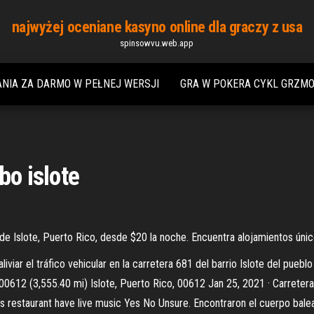
najwyżej oceniane kasyno online dla graczy z usa
spinsowvu.web.app
NIA ZA DARMO W PEŁNEJ WERSJI
GRA W POKERA CYKL GRZM
bo islote
de Islote, Puerto Rico, desde $20 la noche. Encuentra alojamientos único
iviar el tráfico vehicular en la carretera 681 del barrio Islote del pue
o 00612 (3,555.40 mi) Islote, Puerto Rico, 00612 Jan 25, 2021 · Carrete
is restaurant have live music Yes No Unsure. Encontraron el cuerpo bale