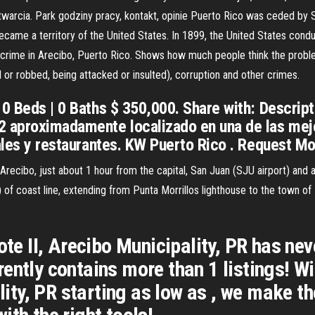
twarcia. Park godziny pracy, kontakt, opinie Puerto Rico was ceded by 
came a territory of the United States. In 1899, the United States conduc
t crime in Arecibo, Puerto Rico. Shows how much people think the prob
d or robbed, being attacked or insulted), corruption and other crimes.
 0 Beds | 0 Baths $ 350,000. Share with: Descript
2 aproximadamente localizado en una de las mej
pales y restaurantes. KW Puerto Rico . Request M
Arecibo, just about 1 hour from the capital, San Juan (SJU airport) and a
 of coast line, extending from Punta Morrillos lighthouse to the town o
ote II, Arecibo Municipality, PR has nev
ently contains more than 1 listings! Wi
ality, PR starting as low as , we make t