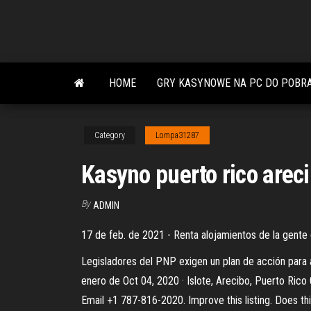
Skip
to
the
content
HOME
GRY KASYNOWE NA PC DO POBRA
Category
Lompa31287
Kasyno puerto rico areci
By
ADMIN
17 de feb. de 2021 - Renta alojamientos de la gente 
Legisladores del PNP exigen un plan de acción para al
enero de Oct 04, 2020 · Islote, Arecibo, Puerto Ric
Email +1 787-816-2020. Improve this listing. Does th