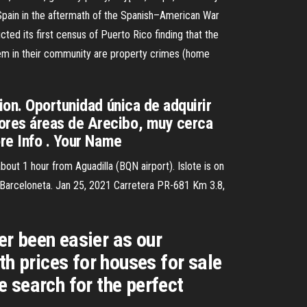
Spain in the aftermath of the Spanish–American War
ted its first census of Puerto Rico finding that the
lem in their community are property crimes (home
ion. Oportunidad única de adquirir
ores áreas de Arecibo, muy cerca
ore Info . Your Name
bout 1 hour from Aguadilla (BQN airport). Islote is on
f Barceloneta. Jan 25, 2021 Carretera PR-681 Km 3.8,
er been easier as our
th prices for houses for sale
he search for the perfect