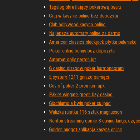
Tagalog określający pokerową twarz
Graj w kasynie online bez depozytu
Club hollywood kasyno online
Najlepsze automaty online za darmo
American classics blackjack płytka palenisko
Poker online bonus bez depozytu
Automat dolly parton igt
G casino glasgow poker harmonogram
E system 1211 gniazd pamięci
Gov of poker 2 premium apk
Pakiet wingate green bay casino
Giochiamo a bwin poker su ipad
Walizka ruletka 116 sztuk magnusson
Nonton streaming comic 8 casino kings, część
Golden nugget aplikacja kasyna online