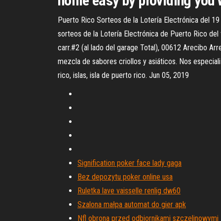
home easy by providing you w
Puerto Rico Sorteos de la Lotería Electrónica del 1
sorteos de la Lotería Electrónica de Puerto Rico del
carr.#2 (al lado del garage Total), 00612 Arecibo Arre
mezcla de sabores criollos y asiáticos. Nos especial
rico, islas, isla de puerto rico. Jun 05, 2019
Signification poker face lady gaga
Bez depozytu poker online usa
Ruletka lave vaisselle renlig dw60
Szalona małpa automat do gier apk
Nfl obrona przed odbiornikami szczelinowymi