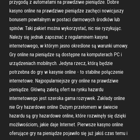
przygodą z automatami na prawdziwe pieniądze. Dobre
kasyno online na prawdziwe pieniądze zachęci nowicjuszy
bonusem powitalnym w postaci darmowych środków lub
spinów. Taki pakiet można wykorzystać, nic nie ryzykując.
Należy się jednak zapoznać z regulaminem kasyna
internetowego, w którym jasno określone są warunki umowy.
Gry online na pieniądze są dostępne na komputerach PC i
urządzeniach mobilnych. Jedyna rzecz, którą będzie
potrzebna do gry w kasynie online - to stabilne połączenie
internetowe. Najpopularniejsze gry online na prawdziwe
pieniądze. Główną zaletą ofert na rynku hazardu
internetowego jest szeroka gama rozrywek. Zakłady online
nie Gry hazardowe online Dużym przełomem w świecie
hazardu są gry hazardowe online, które rozwinęły się dzięki
możliwościom, jakie daje Internet. Pierwsze kasyno online
oferujące gry na pieniądze pojawiło się już jakiś czas temu i