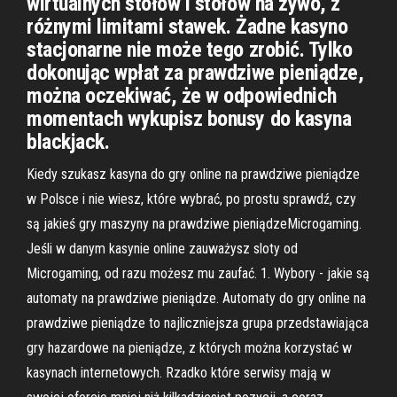
wirtualnych stołów i stołów na żywo, z
różnymi limitami stawek. Żadne kasyno
stacjonarne nie może tego zrobić. Tylko
dokonując wpłat za prawdziwe pieniądze,
można oczekiwać, że w odpowiednich
momentach wykupisz bonusy do kasyna
blackjack.
Kiedy szukasz kasyna do gry online na prawdziwe pieniądze
w Polsce i nie wiesz, które wybrać, po prostu sprawdź, czy
są jakieś gry maszyny na prawdziwe pieniądzeMicrogaming.
Jeśli w danym kasynie online zauważysz sloty od
Microgaming, od razu możesz mu zaufać. 1. Wybory - jakie są
automaty na prawdziwe pieniądze. Automaty do gry online na
prawdziwe pieniądze to najliczniejsza grupa przedstawiająca
gry hazardowe na pieniądze, z których można korzystać w
kasynach internetowych. Rzadko które serwisy mają w