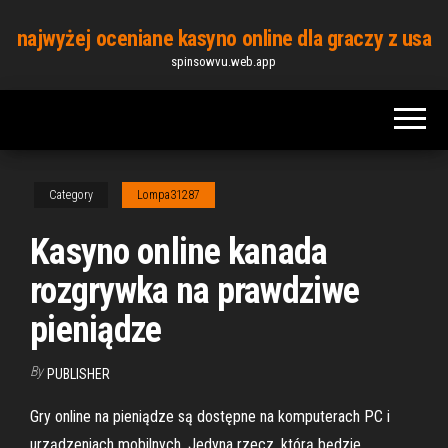
Skip
najwyżej oceniane kasyno online dla graczy z usa
to
spinsowvu.web.app
the
content
Category
Lompa31287
Kasyno online kanada
rozgrywka na prawdziwe
pieniądze
By
PUBLISHER
Gry online na pieniądze są dostępne na komputerach PC i
urządzeniach mobilnych. Jedyna rzecz, którą będzie