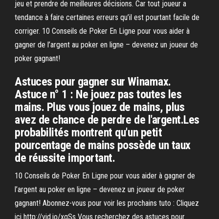
jeu et prendre de meilleures décisions. Car tout joueur a
tendance à faire certaines erreurs qu’il est pourtant facile de
corriger. 10 Conseils de Poker En Ligne pour vous aider à
gagner de l’argent au poker en ligne – devenez un joueur de
poker gagnant!
Astuces pour gagner sur Winamax.
Astuce n° 1 : Ne jouez pas toutes les
mains. Plus vous jouez de mains, plus
avez de chance de perdre de l'argent.Les
probabilités montrent qu'un petit
pourcentage de mains possède un taux
de réussite important.
10 Conseils de Poker En Ligne pour vous aider à gagner de
l’argent au poker en ligne – devenez un joueur de poker
gagnant! Abonnez-vous pour voir les prochains tuto : Cliquez
ici http://vid.io/xqSs Vous recherchez des astuces pour