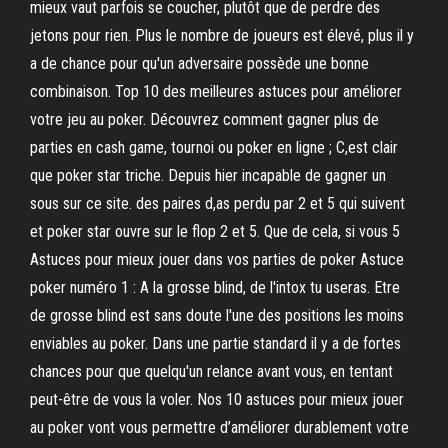
mieux vaut parfois se coucher, plutôt que de perdre des
jetons pour rien. Plus le nombre de joueurs est élevé, plus il y
a de chance pour qu'un adversaire possède une bonne
combinaison. Top 10 des meilleures astuces pour améliorer
votre jeu au poker. Découvrez comment gagner plus de
parties en cash game, tournoi ou poker en ligne ; C,est clair
que poker star triche. Depuis hier incapable de gagner un
sous sur ce site. des paires d,as perdu par 2 et 5 qui suivent
et poker star ouvre sur le flop 2 et 5. Que de cela, si vous 5
Astuces pour mieux jouer dans vos parties de poker Astuce
poker numéro 1 : A la grosse blind, de l'intox tu useras. Etre
de grosse blind est sans doute l'une des positions les moins
enviables au poker. Dans une partie standard il y a de fortes
chances pour que quelqu'un relance avant vous, en tentant
peut-être de vous la voler. Nos 10 astuces pour mieux jouer
au poker vont vous permettre d’améliorer durablement votre