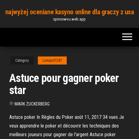
Skip
najwyżej oceniane kasyno online dla graczy z usa
to
spinsowvu.web.app
the
content
Category
Lompa31287
Astuce pour gagner poker
star
By
MARK ZUCKERBERG
Astuce poker In Règles du Poker août 11, 2017 34 vues Je
veux apprendre le poker et découvrir les techniques des
meilleurs joueurs pour gagner de l'argent Astuce poker