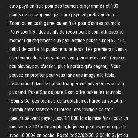
euro payé en frais pour des tournois programmés et 100
points de récompense par euro payé en prélèvement en
Zoom ou en cash game, ou en frais pour d’autres tournois.
Paris sportifs : des points de récompense sont attribués au
moment du règlement d'un pari. Astuce poker numéro 3 : En
début de partie, ta publicité tu te feras. Les premiers niveaux
d'un tournoi de poker sont souvent peu intéressants (enjeux
peu élevés, peu d'action, plus à perdre qu'à gagner,). Vous
pouvez en profiter pour vous faire une image à la table,
évidemment dans le but de tromper vos adversaires un peu
plus tard. PokerStars ajoute à son offre poker les tournois
"Spin & Go" des tournois où la dotation est tirée au sort.A mi-
chemin entre stratégie et loterie, ces tournois de trois
joueurs peuvent payer jusqu'à 1.000 fois la mise.Ainsi, pour un
montant de 10€ à l'inscription, le joueur peut espérer repartir
avec 10.000€ en poche. Posté le: 22/02/2013 00:46 Sujet du