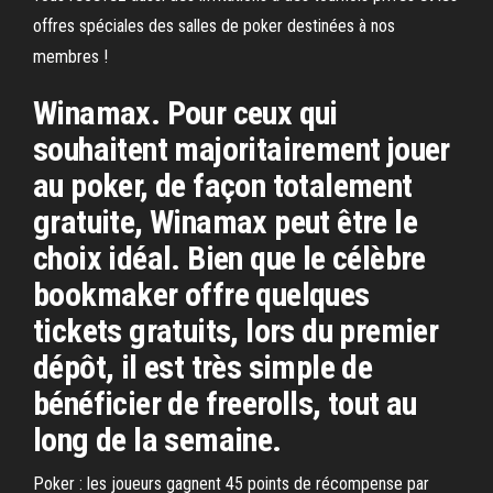
offres spéciales des salles de poker destinées à nos
membres !
Winamax. Pour ceux qui
souhaitent majoritairement jouer
au poker, de façon totalement
gratuite, Winamax peut être le
choix idéal. Bien que le célèbre
bookmaker offre quelques
tickets gratuits, lors du premier
dépôt, il est très simple de
bénéficier de freerolls, tout au
long de la semaine.
Poker : les joueurs gagnent 45 points de récompense par