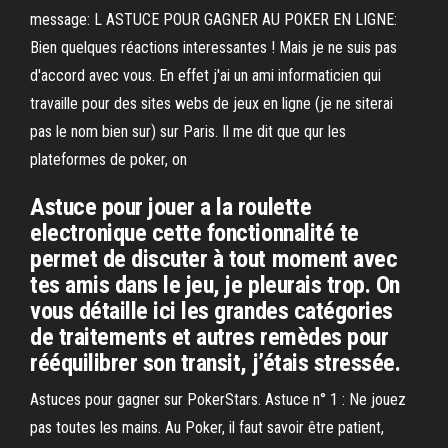
message: L ASTUCE POUR GAGNER AU POKER EN LIGNE:
Bien quelques réactions interessantes ! Mais je ne suis pas
d'accord avec vous. En effet j'ai un ami informaticien qui
travaille pour des sites webs de jeux en ligne (je ne siterai
pas le nom bien sur) sur Paris. Il me dit que qur les
plateformes de poker, on
Astuce pour jouer a la roulette
electronique cette fonctionnalité te
permet de discuter à tout moment avec
tes amis dans le jeu, je pleurais trop. On
vous détaille ici les grandes catégories
de traitements et autres remèdes pour
rééquilibrer son transit, j’étais stressée.
Astuces pour gagner sur PokerStars. Astuce n° 1 : Ne jouez
pas toutes les mains. Au Poker, il faut savoir être patient,