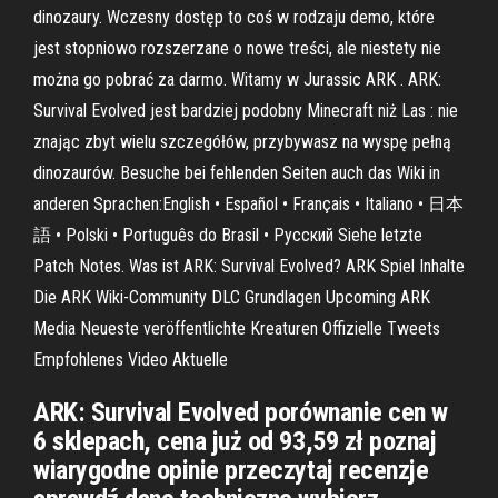
dinozaury. Wczesny dostęp to coś w rodzaju demo, które
jest stopniowo rozszerzane o nowe treści, ale niestety nie
można go pobrać za darmo. Witamy w Jurassic ARK . ARK:
Survival Evolved jest bardziej podobny Minecraft niż Las : nie
znając zbyt wielu szczegółów, przybywasz na wyspę pełną
dinozaurów. Besuche bei fehlenden Seiten auch das Wiki in
anderen Sprachen:English • Español • Français • Italiano • 日本
語 • Polski • Português do Brasil • Русский Siehe letzte
Patch Notes. Was ist ARK: Survival Evolved? ARK Spiel Inhalte
Die ARK Wiki-Community DLC Grundlagen Upcoming ARK
Media Neueste veröffentlichte Kreaturen Offizielle Tweets
Empfohlenes Video Aktuelle
ARK: Survival Evolved porównanie cen w
6 sklepach, cena już od 93,59 zł poznaj
wiarygodne opinie przeczytaj recenzje