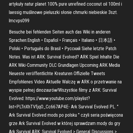
artykuły natur planet 100% pure unrefined coconut oil 100ml i
laessig muślinowe pieluszki słonie chmurki niebieskie 3szt.
lmcvps099
Besuche bei fehlenden Seiten auch das Wiki in anderen
Sprachen:English • Español • Français • Italiano • 日本語 •
Polski • Português do Brasil • Русский Siehe letzte Patch
Notes. Was ist ARK: Survival Evolved? ARK Spiel Inhalte Die
ARK Wiki-Community DLC Grundlagen Upcoming ARK Media
Neueste veröffentlichte Kreaturen Offizielle Tweets
Empfohlenes Video Aktuelle Walczę w ARK o przetrwanie na
wyspie pełnej dinozaurów!Wszystkie filmy z ARK: Survival
Evolved: https://www.youtube.com/playlist?
list=PLTnXhTVfjqO_Cc667AP4E- Ark Survival Evolved PL. "
Ark Survival Evolved mods po polsku " czyli seria poświęcona
grze Ark Survival Evolved w której sprawdzam mody do gry
Ark Survival ARK: Survival Evolved > General Discussions >