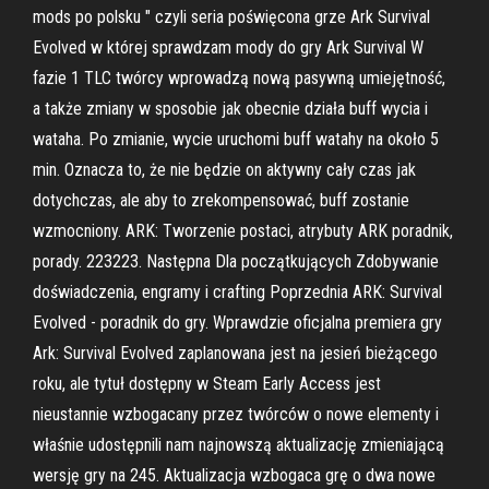
mods po polsku " czyli seria poświęcona grze Ark Survival
Evolved w której sprawdzam mody do gry Ark Survival W
fazie 1 TLC twórcy wprowadzą nową pasywną umiejętność,
a także zmiany w sposobie jak obecnie działa buff wycia i
wataha. Po zmianie, wycie uruchomi buff watahy na około 5
min. Oznacza to, że nie będzie on aktywny cały czas jak
dotychczas, ale aby to zrekompensować, buff zostanie
wzmocniony. ARK: Tworzenie postaci, atrybuty ARK poradnik,
porady. 223223. Następna Dla początkujących Zdobywanie
doświadczenia, engramy i crafting Poprzednia ARK: Survival
Evolved - poradnik do gry. Wprawdzie oficjalna premiera gry
Ark: Survival Evolved zaplanowana jest na jesień bieżącego
roku, ale tytuł dostępny w Steam Early Access jest
nieustannie wzbogacany przez twórców o nowe elementy i
właśnie udostępnili nam najnowszą aktualizację zmieniającą
wersję gry na 245. Aktualizacja wzbogaca grę o dwa nowe