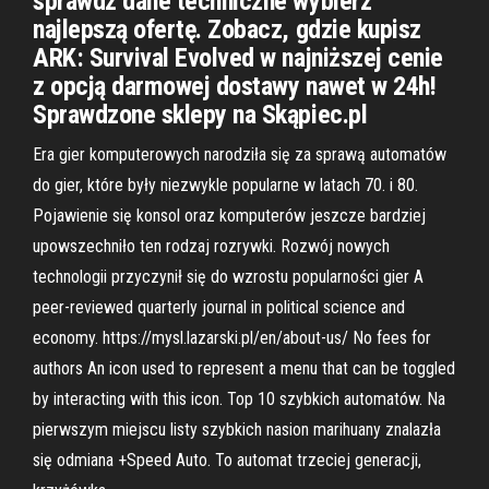
sprawdź dane techniczne wybierz
najlepszą ofertę. Zobacz, gdzie kupisz
ARK: Survival Evolved w najniższej cenie
z opcją darmowej dostawy nawet w 24h!
Sprawdzone sklepy na Skąpiec.pl
Era gier komputerowych narodziła się za sprawą automatów
do gier, które były niezwykle popularne w latach 70. i 80.
Pojawienie się konsol oraz komputerów jeszcze bardziej
upowszechniło ten rodzaj rozrywki. Rozwój nowych
technologii przyczynił się do wzrostu popularności gier A
peer-reviewed quarterly journal in political science and
economy. https://mysl.lazarski.pl/en/about-us/ No fees for
authors An icon used to represent a menu that can be toggled
by interacting with this icon. Top 10 szybkich automatów. Na
pierwszym miejscu listy szybkich nasion marihuany znalazła
się odmiana +Speed Auto. To automat trzeciej generacji,