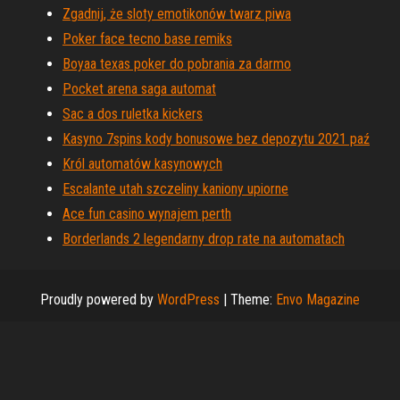
Zgadnij, że sloty emotikonów twarz piwa
Poker face tecno base remiks
Boyaa texas poker do pobrania za darmo
Pocket arena saga automat
Sac a dos ruletka kickers
Kasyno 7spins kody bonusowe bez depozytu 2021 paź
Król automatów kasynowych
Escalante utah szczeliny kaniony upiorne
Ace fun casino wynajem perth
Borderlands 2 legendarny drop rate na automatach
Proudly powered by
WordPress
|
Theme:
Envo Magazine