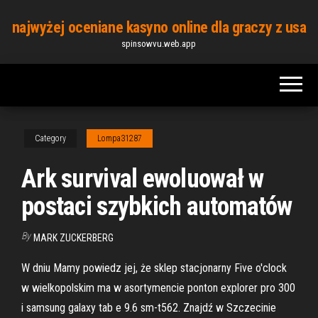
Skip
najwyżej oceniane kasyno online dla graczy z usa
to
spinsowvu.web.app
the
content
Category
Lompa31287
Ark survival ewoluował w
postaci szybkich automatów
By
MARK ZUCKERBERG
W dniu Mamy powiedz jej, że sklep stacjonarny Five o'clock
w wielkopolskim ma w asortymencie ponton explorer pro 300
i samsung galaxy tab e 9.6 sm-t562. Znajdź w Szczecinie